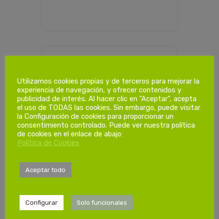
PROGRAMACIÓN HORARIA
Utilizamos cookies propias y de terceros para mejorar la
experiencia de navegación, y ofrecer contenidos y
publicidad de interés. Al hacer clic en "Aceptar", acepta
Dias de
el uso de TODAS las cookies. Sin embargo, puede visitar
la Configuración de cookies para proporcionar un
formación.
consentimiento controlado. Puede ver nuestra política
de cookies en el enlace de abajo:
Política de Cookies
1º Sesión
Viernes 16/02/2024
Aceptar todo
de 15:00 a 19:00
Configurar
Solo funcionales