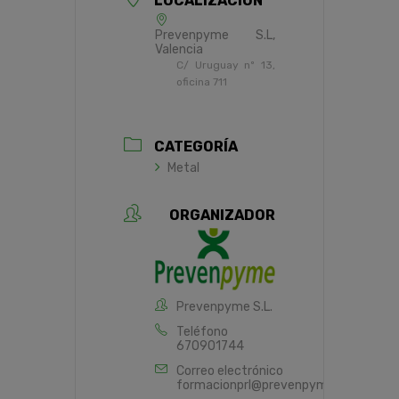
LOCALIZACIÓN
Prevenpyme S.L,
Valencia
C/ Uruguay nº 13,
oficina 711
CATEGORÍA
Metal
ORGANIZADOR
Prevenpyme S.L.
Teléfono
670901744
Correo electrónico
formacionprl@prevenpyme.es