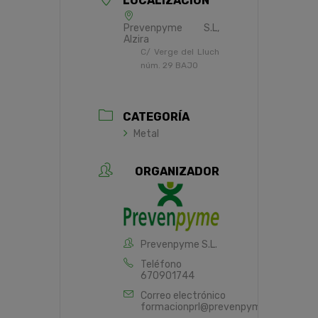
LOCALIZACIÓN
Prevenpyme S.L,
Alzira
C/ Verge del Lluch
núm. 29 BAJO
CATEGORÍA
Metal
ORGANIZADOR
Prevenpyme S.L.
Teléfono
670901744
Correo electrónico
formacionprl@prevenpyme.es