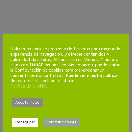
PROGRAMACIÓN HORARIA
Utilizamos cookies propias y de terceros para mejorar la
experiencia de navegación, y ofrecer contenidos y
publicidad de interés. Al hacer clic en "Aceptar", acepta
Dias de
el uso de TODAS las cookies. Sin embargo, puede visitar
la Configuración de cookies para proporcionar un
formación.
consentimiento controlado. Puede ver nuestra política
de cookies en el enlace de abajo:
Política de Cookies
1º Sesión
Lunes 08:00 a 12:00
Aceptar todo
horas
Configurar
Solo funcionales