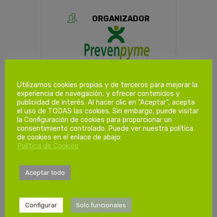
ORGANIZADOR
Prevenpyme S.L.
Teléfono
Utilizamos cookies propias y de terceros para mejorar la
670901744
experiencia de navegación, y ofrecer contenidos y
publicidad de interés. Al hacer clic en "Aceptar", acepta
Correo electrónico
el uso de TODAS las cookies. Sin embargo, puede visitar
formacionprl@prevenpyme.es
la Configuración de cookies para proporcionar un
consentimiento controlado. Puede ver nuestra política
de cookies en el enlace de abajo:
Política de Cookies
Aceptar todo
PROGRAMACIÓN HORARIA
Configurar
Solo funcionales