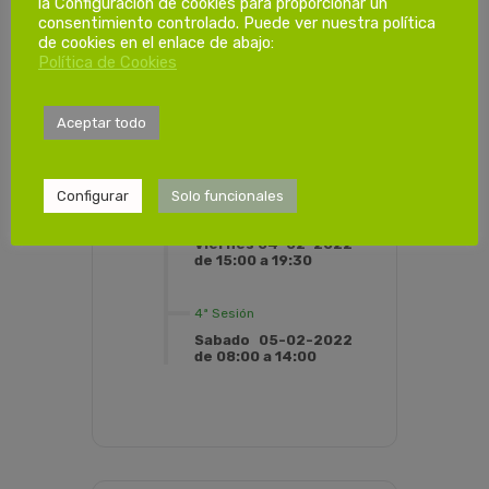
la Configuración de cookies para proporcionar un
consentimiento controlado. Puede ver nuestra política
1ª Sesión
de cookies en el enlace de abajo:
Viernes 28-01-2022
Política de Cookies
de 15:00 a 19:30
2ª Sesión
Aceptar todo
Sabado 29-01-2022
de 08:00 a 13:00
Configurar
Solo funcionales
3ª Sesión
Viernes 04-02-2022
de 15:00 a 19:30
4ª Sesión
Sabado 05-02-2022
de 08:00 a 14:00